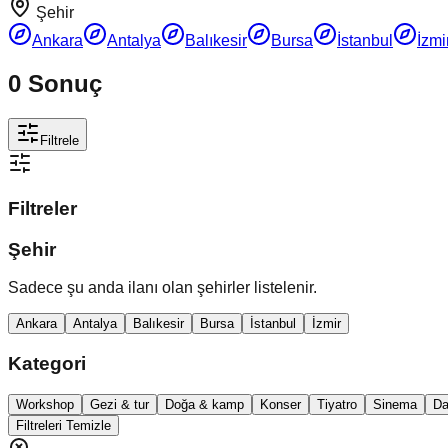
Şehir
Ankara
Antalya
Balıkesir
Bursa
İstanbul
İzmi
0
Sonuç
Filtrele
Filtreler
Şehir
Sadece şu anda ilanı olan şehirler listelenir.
Ankara
Antalya
Balıkesir
Bursa
İstanbul
İzmir
Kategori
Workshop
Gezi & tur
Doğa & kamp
Konser
Tiyatro
Sinema
Da
Filtreleri Temizle