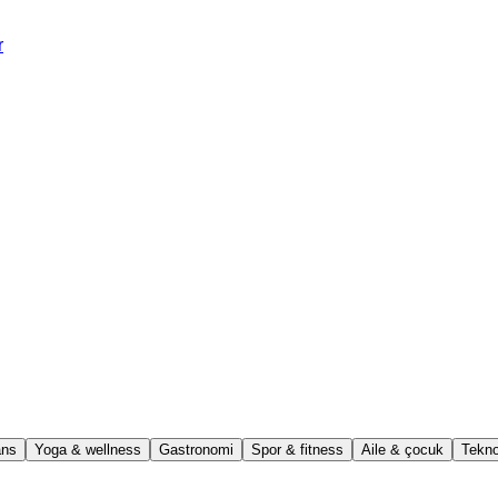
r
ns
Yoga & wellness
Gastronomi
Spor & fitness
Aile & çocuk
Tekno