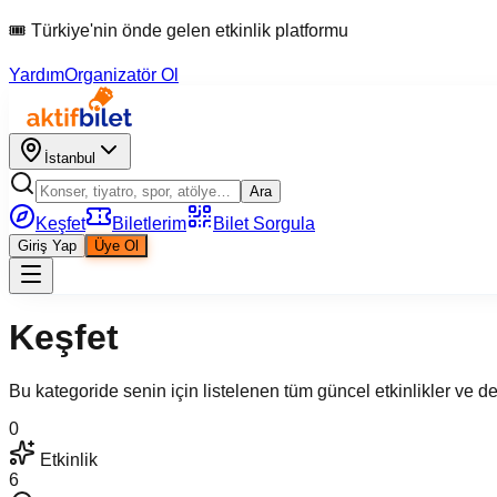
🎟 Türkiye'nin önde gelen etkinlik platformu
Yardım
Organizatör Ol
İstanbul
Ara
Keşfet
Biletlerim
Bilet Sorgula
Giriş Yap
Üye Ol
Keşfet
Bu kategoride senin için listelenen tüm güncel etkinlikler ve d
0
Etkinlik
6