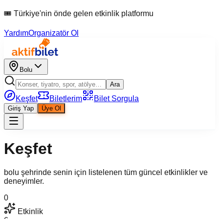
🎟 Türkiye'nin önde gelen etkinlik platformu
Yardım
Organizatör Ol
Bolu
Ara
Keşfet
Biletlerim
Bilet Sorgula
Giriş Yap
Üye Ol
Keşfet
bolu şehrinde senin için listelenen tüm güncel etkinlikler ve
deneyimler.
0
Etkinlik