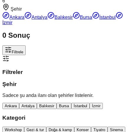
6
Şehir
Ankara
Antalya
Balıkesir
Bursa
İstanbul
İzmir
0
Sonuç
Filtrele
Filtreler
Şehir
Sadece şu anda ilanı olan şehirler listelenir.
Ankara
Antalya
Balıkesir
Bursa
İstanbul
İzmir
Kategori
Workshop
Gezi & tur
Doğa & kamp
Konser
Tiyatro
Sinema