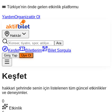
🎟 Türkiye'nin önde gelen etkinlik platformu
Yardım
Organizatör Ol
Hakkâri
Ara
Keşfet
Biletlerim
Bilet Sorgula
Giriş Yap
Üye Ol
Keşfet
hakkari şehrinde senin için listelenen tüm güncel etkinlikler
ve deneyimler.
0
Etkinlik