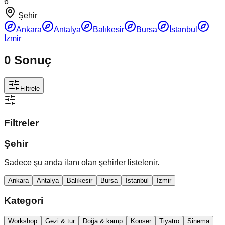
6
Şehir
Ankara
Antalya
Balıkesir
Bursa
İstanbul
İzmir
0
Sonuç
Filtrele
Filtreler
Şehir
Sadece şu anda ilanı olan şehirler listelenir.
Ankara
Antalya
Balıkesir
Bursa
İstanbul
İzmir
Kategori
Workshop
Gezi & tur
Doğa & kamp
Konser
Tiyatro
Sinema