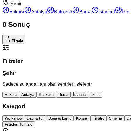
Şehir
Ankara
Antalya
Balıkesir
Bursa
İstanbul
İzmi
0
Sonuç
Filtrele
Filtreler
Şehir
Sadece şu anda ilanı olan şehirler listelenir.
Ankara
Antalya
Balıkesir
Bursa
İstanbul
İzmir
Kategori
Workshop
Gezi & tur
Doğa & kamp
Konser
Tiyatro
Sinema
Da
Filtreleri Temizle