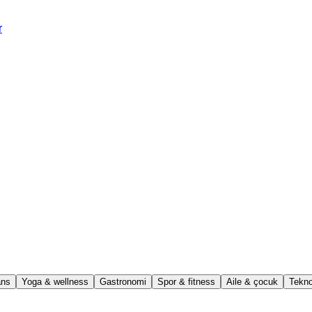
r
ns
Yoga & wellness
Gastronomi
Spor & fitness
Aile & çocuk
Tekno