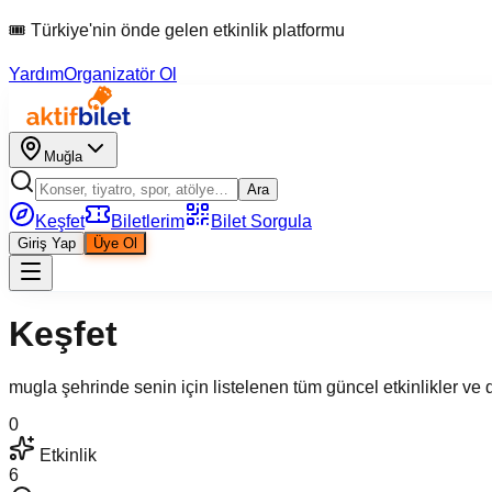
🎟 Türkiye'nin önde gelen etkinlik platformu
Yardım
Organizatör Ol
Muğla
Ara
Keşfet
Biletlerim
Bilet Sorgula
Giriş Yap
Üye Ol
Keşfet
mugla şehrinde senin için listelenen tüm güncel etkinlikler ve 
0
Etkinlik
6