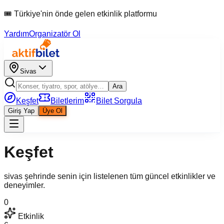
🎟 Türkiye'nin önde gelen etkinlik platformu
Yardım
Organizatör Ol
Sivas
Ara
Keşfet
Biletlerim
Bilet Sorgula
Giriş Yap
Üye Ol
Keşfet
sivas şehrinde senin için listelenen tüm güncel etkinlikler ve
deneyimler.
0
Etkinlik