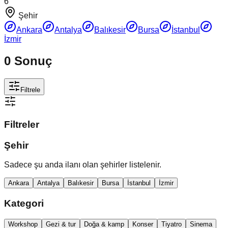
6
Şehir
Ankara
Antalya
Balıkesir
Bursa
İstanbul
İzmir
0
Sonuç
Filtrele
Filtreler
Şehir
Sadece şu anda ilanı olan şehirler listelenir.
Ankara
Antalya
Balıkesir
Bursa
İstanbul
İzmir
Kategori
Workshop
Gezi & tur
Doğa & kamp
Konser
Tiyatro
Sinema